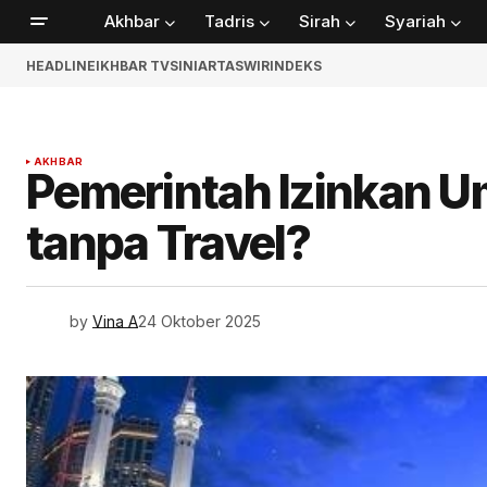
Akhbar
Tadris
Sirah
Syariah
HEADLINE
IKHBAR TV
SINIAR
TASWIR
INDEKS
AKHBAR
Pemerintah Izinkan U
tanpa Travel?
by
Vina A
24 Oktober 2025