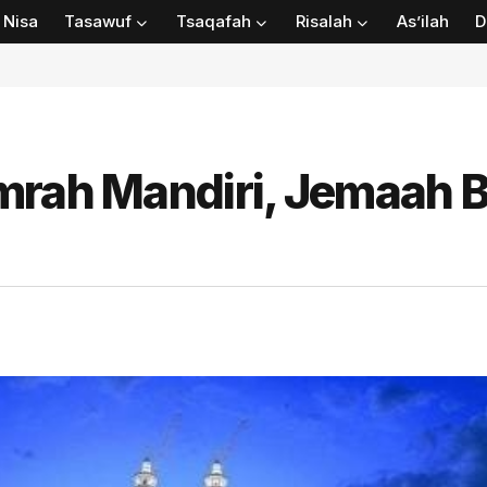
Nisa
Tasawuf
Tsaqafah
Risalah
As’ilah
D
mrah Mandiri, Jemaah B