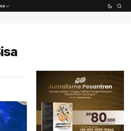
oa
isa