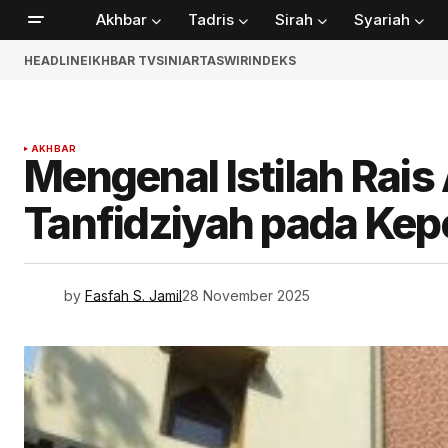
Akhbar
Tadris
Sirah
Syariah
HEADLINE
IKHBAR TV
SINIAR
TASWIR
INDEKS
AKHBAR
Mengenal Istilah Rai
Tanfidziyah pada Ke
by
Fasfah S. Jamil
28 November 2025