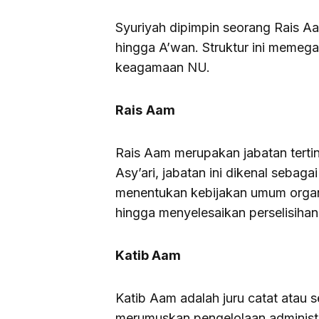
Syuriyah dipimpin seorang Rais Aa
hingga A’wan. Struktur ini memeg
keagamaan NU.
Rais
Aam
Rais Aam merupakan jabatan terti
Asy’ari, jabatan ini dikenal seba
menentukan kebijakan umum organ
hingga menyelesaikan perselisihan 
Katib Aam
Katib Aam adalah juru catat atau 
merumuskan pengelolaan administr