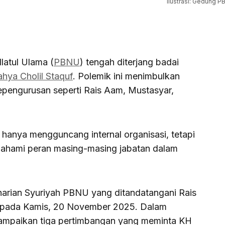
Ilustrasi: Gedung 
atul Ulama (
PBNU
) tengah diterjang badai
ahya Cholil Staquf
. Polemik ini menimbulkan
kepengurusan seperti Rais Aam, Mustasyar,
 hanya mengguncang internal organisasi, tetapi
ahami peran masing-masing jabatan dalam
t harian Syuriyah PBNU yang ditandatangani Rais
 pada Kamis, 20 November 2025. Dalam
ampaikan tiga pertimbangan yang meminta KH