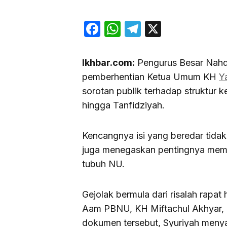
Facebook
WhatsApp
Telegram
X
Ikhbar.com:
Pengurus Besar Nahdl
pemberhentian Ketua Umum KH
Y
sorotan publik terhadap struktur 
hingga Tanfidziyah.
Kencangnya isi yang beredar tidak
juga menegaskan pentingnya mem
tubuh NU.
Gejolak bermula dari risalah rapa
Aam PBNU, KH Miftachul Akhyar,
dokumen tersebut, Syuriyah meny