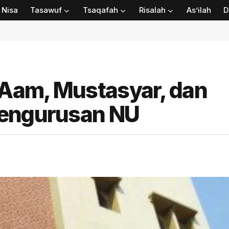
Nisa
Tasawuf
Tsaqafah
Risalah
As’ilah
D
s Aam, Mustasyar, dan
pengurusan NU