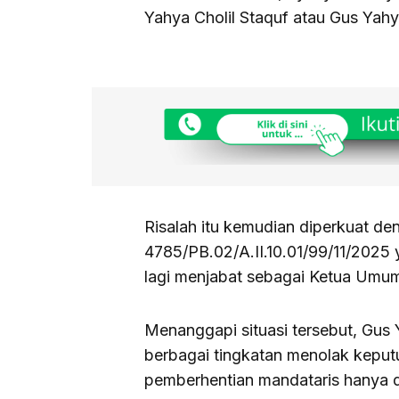
Yahya Cholil Staquf atau Gus Yah
Risalah itu kemudian diperkuat d
4785/PB.02/A.II.10.01/99/11/202
lagi menjabat sebagai Ketua Um
Menanggapi situasi tersebut, Gu
berbagai tingkatan menolak kepu
pemberhentian mandataris hanya d