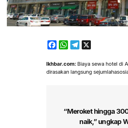
Facebook
WhatsApp
Telegram
X
Ikhbar.com:
Biaya sewa hotel di A
dirasakan langsung sejumlahasosias
“Meroket hingga 300
naik,” ungkap W