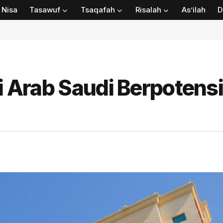
Nisa
Tasawuf
Tsaqafah
Risalah
As’ilah
D
di Arab Saudi Berpotensi