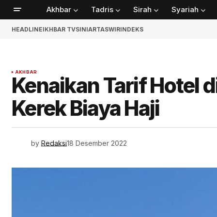
Akhbar
Tadris
Sirah
Syariah
HEADLINE
IKHBAR TV
SINIAR
TASWIR
INDEKS
AKHBAR
Kenaikan Tarif Hotel 
Kerek Biaya Haji
by
Redaksi
18 Desember 2022