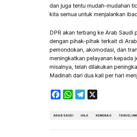
dan juga tentu mudah-mudahan ti
kita semua untuk menjalankan iba
DPR akan terbang ke Arab Saudi 
dengan pihak-pihak terkait di Arab 
pemondokan, akomodasi, dan tran
meningkatkan pelayanan kepada j
misalnya, telah dilakukan pening
Madinah dari dua kali per hari menj
Facebook
WhatsApp
Telegram
X
ARAB SAUDI
HAJI
KEMENAG
TRAVEL U