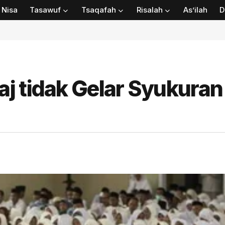
Nisa
Tasawuf
Tsaqafah
Risalah
As’ilah
D
 tidak Gelar Syukuran 