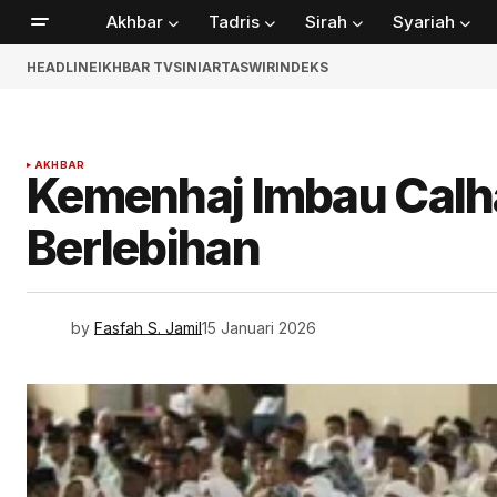
Akhbar
Tadris
Sirah
Syariah
HEADLINE
IKHBAR TV
SINIAR
TASWIR
INDEKS
AKHBAR
Kemenhaj Imbau Calhaj
Berlebihan
by
Fasfah S. Jamil
15 Januari 2026