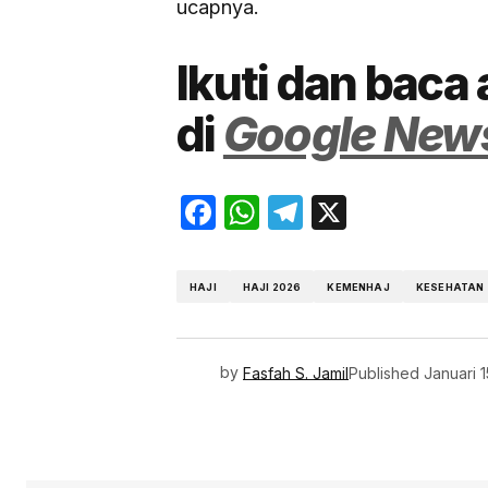
ucapnya.
Ikuti dan baca 
di
Google New
Facebook
WhatsApp
Telegram
X
HAJI
HAJI 2026
KEMENHAJ
KESEHATAN
by
Fasfah S. Jamil
Published
Januari 