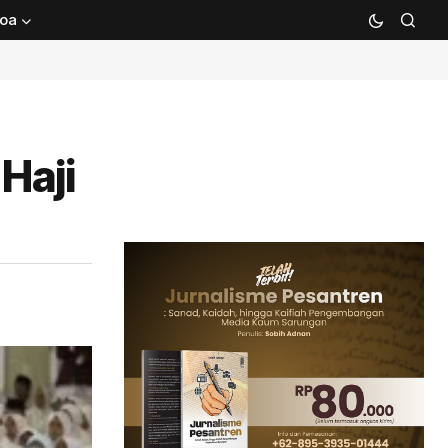
oa
Haji