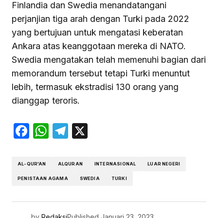
Finlandia dan Swedia menandatangani
perjanjian tiga arah dengan Turki pada 2022
yang bertujuan untuk mengatasi keberatan
Ankara atas keanggotaan mereka di NATO.
Swedia mengatakan telah memenuhi bagian dari
memorandum tersebut tetapi Turki menuntut
lebih, termasuk ekstradisi 130 orang yang
dianggap teroris.
Facebook
WhatsApp
Telegram
X
AL-QUR'AN
ALQURAN
INTERNASIONAL
LUAR NEGERI
PENISTAAN AGAMA
SWEDIA
TURKI
by
Redaksi
Published
Januari 23, 2023