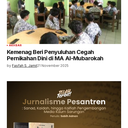
AKHBAR
Kemenag Beri Penyuluhan Cegah
Pernikahan Dini di MA Al-Mubarokah
by
Fasfah S. Jamil
21 November 2025