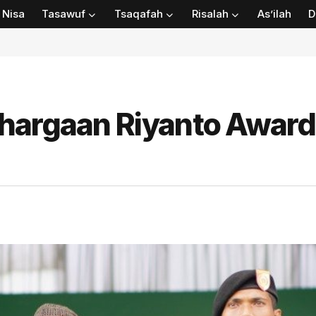
Nisa
Tasawuf
Tsaqafah
Risalah
As’ilah
D
ghargaan Riyanto Award