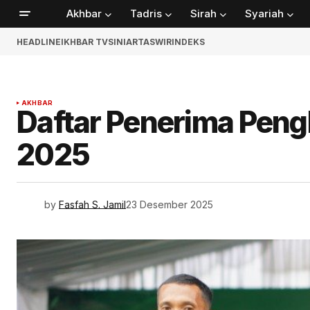
Akhbar
Tadris
Sirah
Syariah
HEADLINE
IKHBAR TV
SINIAR
TASWIR
INDEKS
AKHBAR
Daftar Penerima Pen
2025
by
Fasfah S. Jamil
23 Desember 2025