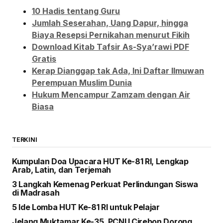
10 Hadis tentang Guru
Jumlah Seserahan, Uang Dapur, hingga
Biaya Resepsi Pernikahan menurut Fikih
Download Kitab Tafsir As-Sya’rawi PDF
Gratis
Kerap Dianggap tak Ada, Ini Daftar Ilmuwan
Perempuan Muslim Dunia
Hukum Mencampur Zamzam dengan Air
Biasa
TERKINI
Kumpulan Doa Upacara HUT Ke-81 RI, Lengkap
Arab, Latin, dan Terjemah
3 Langkah Kemenag Perkuat Perlindungan Siswa
di Madrasah
5 Ide Lomba HUT Ke-81 RI untuk Pelajar
Jelang Muktamar Ke-35, PCNU Cirebon Dorong