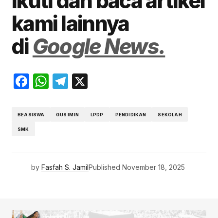
Ikuti dan baca artikel
kami lainnya
di
Google News.
Facebook
WhatsApp
Telegram
X
BEASISWA
GUS IMIN
LPDP
PENDIDIKAN
SEKOLAH
SMK
by
Fasfah S. Jamil
Published
November 18, 2025