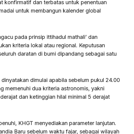
at konfirmatif dan terbatas untuk penentuan
emadai untuk membangun kalender global
cu pada prinsip ittihadul mathali’ dan
an kriteria lokal atau regional. Keputusan
eluruh daratan di bumi dipandang sebagai satu
dinyatakan dimulai apabila sebelum pukul 24.00
g memenuhi dua kriteria astronomis, yakni
erajat dan ketinggian hilal minimal 5 derajat
rpenuhi, KHGT menyediakan parameter lanjutan.
elandia Baru sebelum waktu fajar, sebagai wilayah