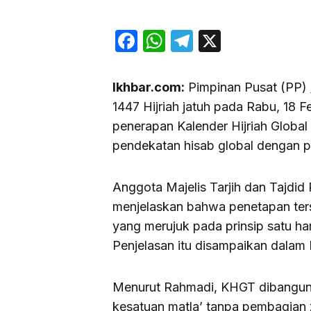
Facebook
WhatsApp
Telegram
X
Ikhbar.com:
Pimpinan Pusat (PP)
1447 Hijriah jatuh pada Rabu, 18 
penerapan Kalender Hijriah Glob
pendekatan hisab global dengan p
Anggota Majelis Tarjih dan Tajd
menjelaskan bahwa penetapan ters
yang merujuk pada prinsip satu ha
Penjelasan itu disampaikan dalam P
Menurut Rahmadi, KHGT dibangun
kesatuan matla’ tanpa pembagian