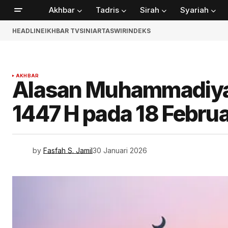
Akhbar
Tadris
Sirah
Syariah
HEADLINE
IKHBAR TV
SINIAR
TASWIR
INDEKS
AKHBAR
Alasan Muhammadiya
1447 H pada 18 Febru
by
Fasfah S. Jamil
30 Januari 2026