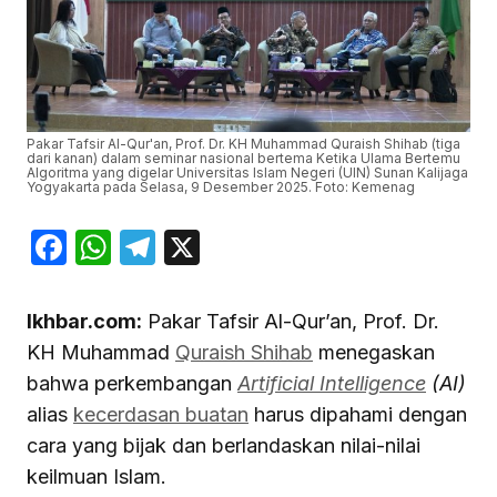
Pakar Tafsir Al-Qur'an, Prof. Dr. KH Muhammad Quraish Shihab (tiga
dari kanan) dalam seminar nasional bertema Ketika Ulama Bertemu
Algoritma yang digelar Universitas Islam Negeri (UIN) Sunan Kalijaga
Yogyakarta pada Selasa, 9 Desember 2025. Foto: Kemenag
Facebook
WhatsApp
Telegram
X
Ikhbar.com:
Pakar Tafsir Al-Qur’an, Prof. Dr.
KH Muhammad
Quraish Shihab
menegaskan
bahwa perkembangan
Artificial Intelligence
(AI)
alias
kecerdasan buatan
harus dipahami dengan
cara yang bijak dan berlandaskan nilai-nilai
keilmuan Islam.