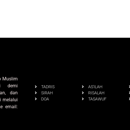
up Muslim
i demi
TADRIS
AS'ILAH
an, dan
SIRAH
RISALAH
DOA
TASAWUF
i melalui
e email: