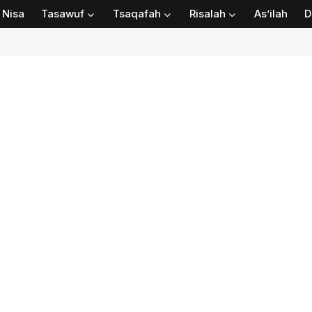
Nisa
Tasawuf
Tsaqafah
Risalah
As’ilah
D