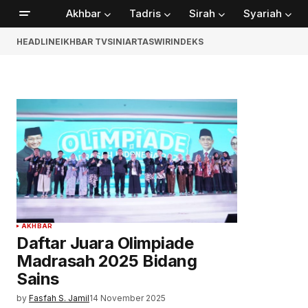
Akhbar
Tadris
Sirah
Syariah
HEADLINE
IKHBAR TV
SINIAR
TASWIR
INDEKS
AKHBAR
Daftar Juara Olimpiade
Madrasah 2025 Bidang
Sains
by
Fasfah S. Jamil
14 November 2025