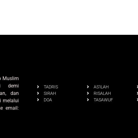
up Muslim
i demi
TADRIS
AS'ILAH
an, dan
SIRAH
RISALAH
DOA
TASAWUF
i melalui
e email: