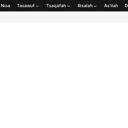
Nisa
Tasawuf
Tsaqafah
Risalah
As’ilah
D