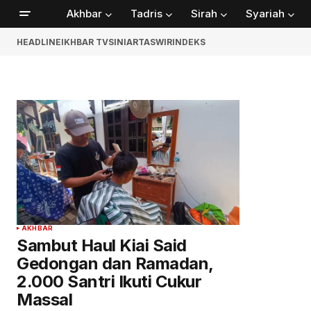
Akhbar
Tadris
Sirah
Syariah
HEADLINE
IKHBAR TV
SINIAR
TASWIR
INDEKS
AKHBAR
Sambut Haul Kiai Said
Gedongan dan Ramadan,
2.000 Santri Ikuti Cukur
Massal