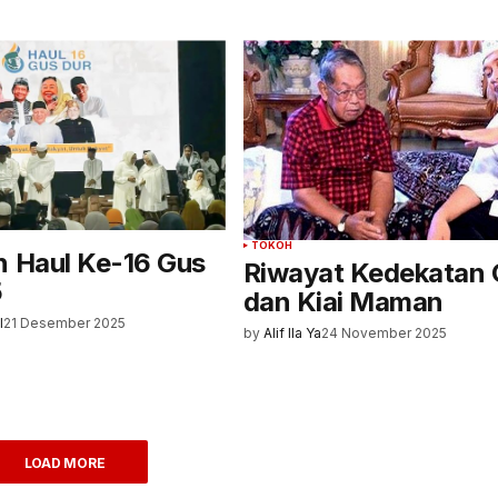
TOKOH
n Haul Ke-16 Gus
Riwayat Kedekatan 
5
dan Kiai Maman
l
21 Desember 2025
by
Alif Ila Ya
24 November 2025
LOAD MORE