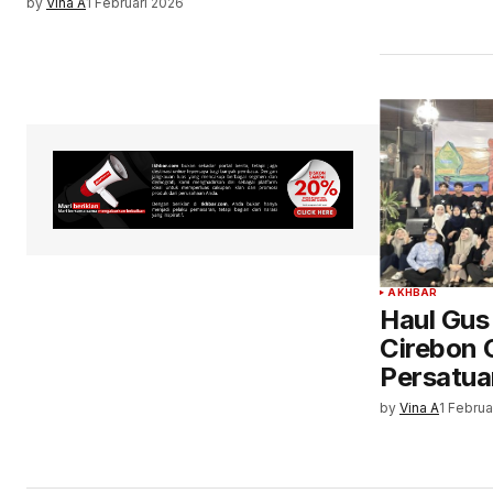
by
Vina A
1 Februari 2026
AKHBAR
Haul Gus
Cirebon
Persatua
by
Vina A
1 Februa