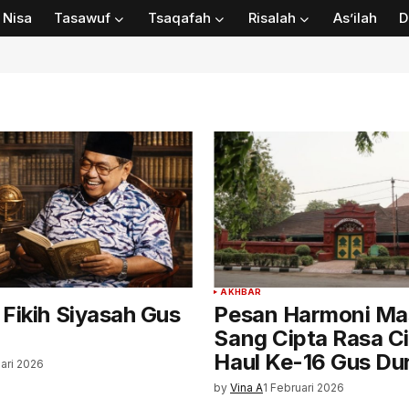
Nisa
Tasawuf
Tsaqafah
Risalah
As’ilah
D
AKHBAR
Fikih Siyasah Gus
Pesan Harmoni Ma
Sang Cipta Rasa Ci
Haul Ke-16 Gus Du
uari 2026
by
Vina A
1 Februari 2026