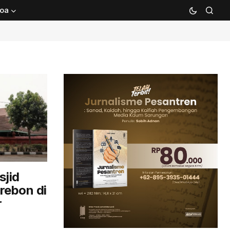
oa
sjid
rebon di
r