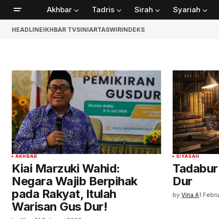
Akhbar
Tadris
Sirah
Syariah
HEADLINE
IKHBAR TV
SINIAR
TASWIR
INDEKS
AKHBAR
SIYASAH
Kiai Marzuki Wahid:
Tadabur 
Negara Wajib Berpihak
Dur
pada Rakyat, Itulah
by
Vina A
1 Febr
Warisan Gus Dur!