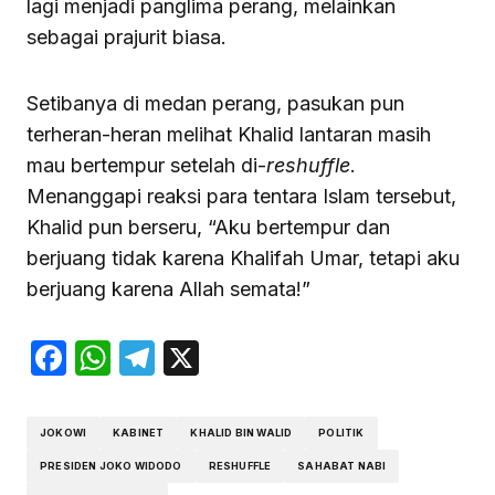
lagi menjadi panglima perang, melainkan
sebagai prajurit biasa.
Setibanya di medan perang, pasukan pun
terheran-heran melihat Khalid lantaran masih
mau bertempur setelah di-
reshuffle
.
Menanggapi reaksi para tentara Islam tersebut,
Khalid pun berseru, “Aku bertempur dan
berjuang tidak karena Khalifah Umar, tetapi aku
berjuang karena Allah semata!”
Facebook
WhatsApp
Telegram
X
JOKOWI
KABINET
KHALID BIN WALID
POLITIK
PRESIDEN JOKO WIDODO
RESHUFFLE
SAHABAT NABI