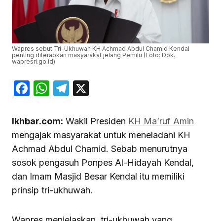
Wapres sebut Tri-Ukhuwah KH Achmad Abdul Chamid Kendal
penting diterapkan masyarakat jelang Pemilu (Foto: Dok.
wapresri.go.id)
Facebook
WhatsApp
Telegram
X
Ikhbar.com:
Wakil Presiden
KH Ma’ruf Amin
mengajak masyarakat untuk meneladani KH
Achmad Abdul Chamid. Sebab menurutnya
sosok pengasuh Ponpes Al-Hidayah Kendal,
dan Imam Masjid Besar Kendal itu memiliki
prinsip tri-ukhuwah.
Wapres menjelaskan, tri-ukhuwah yang