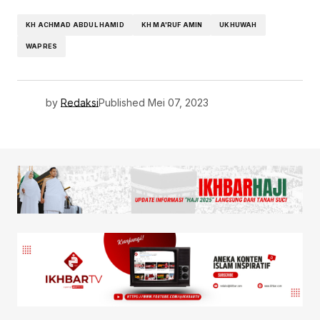
KH ACHMAD ABDUL HAMID
KH MA'RUF AMIN
UKHUWAH
WAPRES
by
Redaksi
Published
Mei 07, 2023