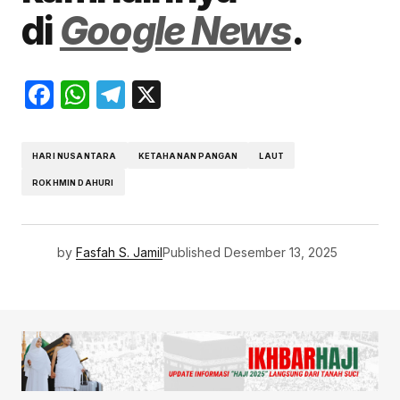
di
Google News
.
Facebook
WhatsApp
Telegram
X
HARI NUSANTARA
KETAHANAN PANGAN
LAUT
ROKHMIN DAHURI
by
Fasfah S. Jamil
Published
Desember 13, 2025