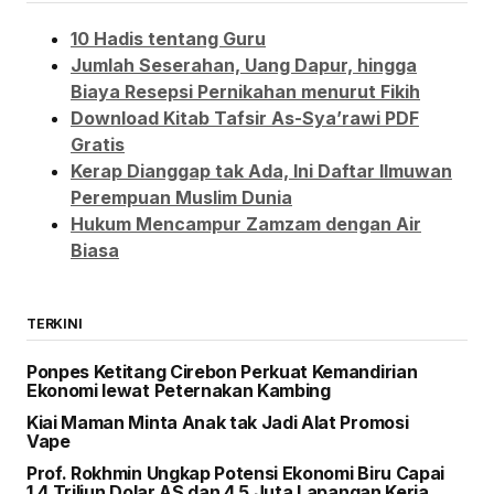
10 Hadis tentang Guru
Jumlah Seserahan, Uang Dapur, hingga
Biaya Resepsi Pernikahan menurut Fikih
Download Kitab Tafsir As-Sya’rawi PDF
Gratis
Kerap Dianggap tak Ada, Ini Daftar Ilmuwan
Perempuan Muslim Dunia
Hukum Mencampur Zamzam dengan Air
Biasa
TERKINI
Ponpes Ketitang Cirebon Perkuat Kemandirian
Ekonomi lewat Peternakan Kambing
Kiai Maman Minta Anak tak Jadi Alat Promosi
Vape
Prof. Rokhmin Ungkap Potensi Ekonomi Biru Capai
1,4 Triliun Dolar AS dan 4,5 Juta Lapangan Kerja