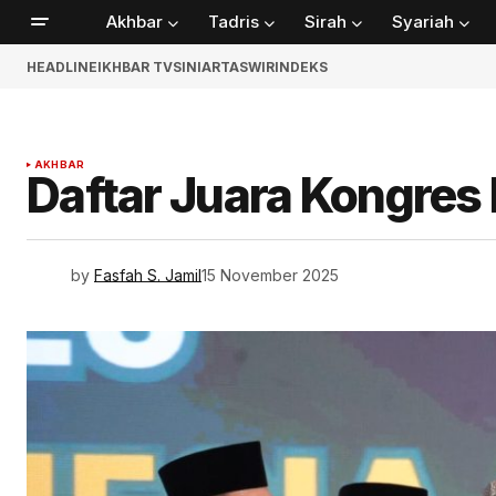
Akhbar
Tadris
Sirah
Syariah
HEADLINE
IKHBAR TV
SINIAR
TASWIR
INDEKS
AKHBAR
Daftar Juara Kongres
by
Fasfah S. Jamil
15 November 2025