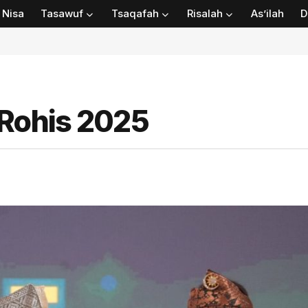
Nisa
Tasawuf
Tsaqafah
Risalah
As’ilah
D
 Rohis 2025