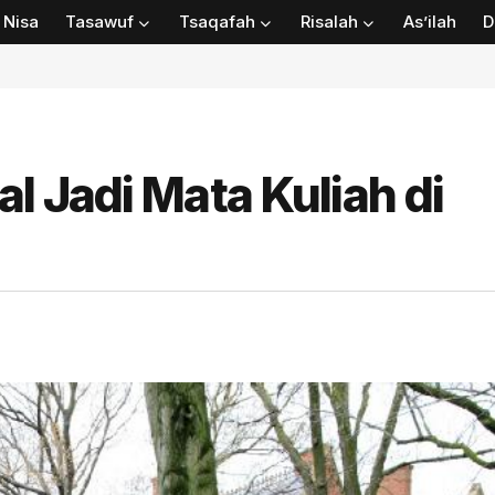
Nisa
Tasawuf
Tsaqafah
Risalah
As’ilah
D
l Jadi Mata Kuliah di