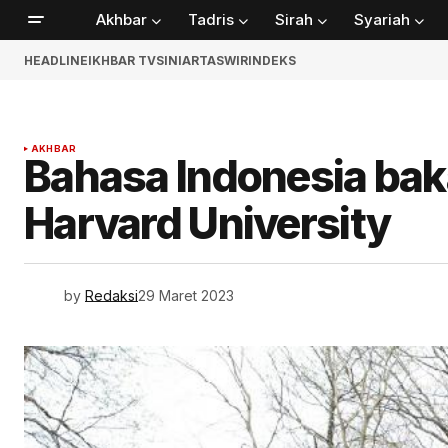
Akhbar
Tadris
Sirah
Syariah
HEADLINE
IKHBAR TV
SINIAR
TASWIR
INDEKS
AKHBAR
Bahasa Indonesia baka
Harvard University
by
Redaksi
29 Maret 2023