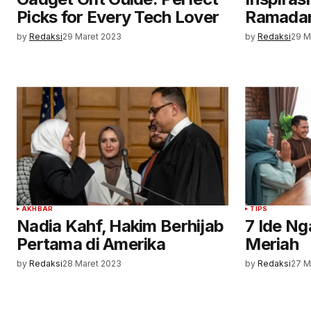
Picks for Every Tech Lover
Ramadan 
by
Redaksi
29 Maret 2023
by
Redaksi
29 M
AKHBAR
TIPS
Nadia Kahf, Hakim Berhijab
7 Ide Ng
Pertama di Amerika
Meriah
by
Redaksi
28 Maret 2023
by
Redaksi
27 M