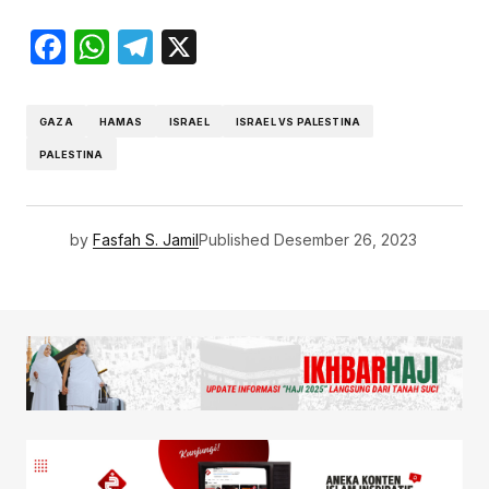
Facebook
WhatsApp
Telegram
X
GAZA
HAMAS
ISRAEL
ISRAEL VS PALESTINA
PALESTINA
by
Fasfah S. Jamil
Published
Desember 26, 2023