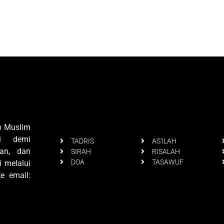
up Muslim
i demi
TADRIS
AS'ILAH
an, dan
SIRAH
RISALAH
DOA
TASAWUF
i melalui
e email: