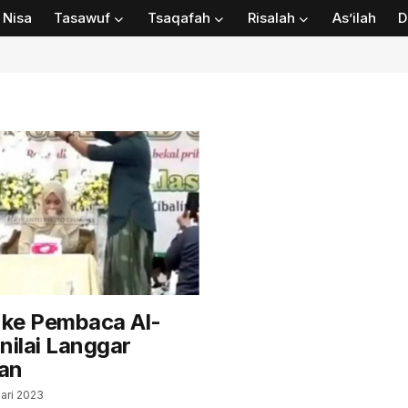
Nisa
Tasawuf
Tsaqafah
Risalah
As’ilah
D
ke Pembaca Al-
nilai Langgar
an
ari 2023