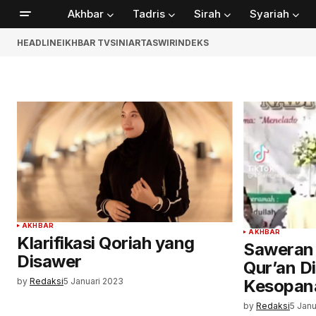
Akhbar
Tadris
Sirah
Syariah
HEADLINE
IKHBAR TV
SINIAR
TASWIR
INDEKS
AKHBAR
AKHBAR
Klarifikasi Qoriah yang
Saweran 
Disawer
Qur’an Di
by
Redaksi
5 Januari 2023
Kesopan
by
Redaksi
5 Janu