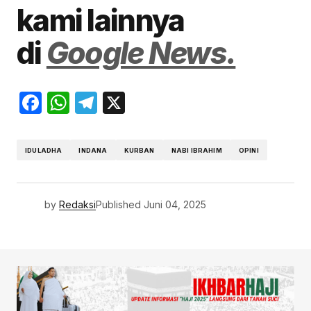
kami lainnya
di
Google News.
Facebook
WhatsApp
Telegram
X
IDULADHA
INDANA
KURBAN
NABI IBRAHIM
OPINI
by
Redaksi
Published
Juni 04, 2025